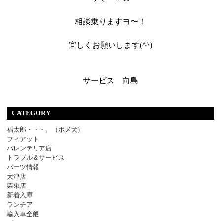
相談乗りますヨ〜！
宜しくお願いします(^^)
サービス 向島
CATEGORY
福太郎・・・。（ポメ犬）
フィアット
バレンテリア店
トラブル＆サービス
パーツ情報
大津店
栗東店
新着入庫
ランチア
輸入車全般