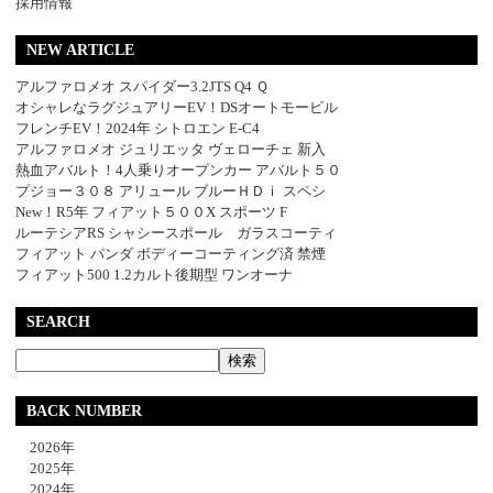
採用情報
NEW ARTICLE
アルファロメオ スパイダー3.2JTS Q4 Ｑ
オシャレなラグジュアリーEV！DSオートモービル
フレンチEV！2024年 シトロエン E-C4
アルファロメオ ジュリエッタ ヴェローチェ 新入
熱血アバルト！4人乗りオープンカー アバルト５０
プジョー３０８ アリュール ブルーＨＤｉ スペシ
New！R5年 フィアット５００X スポーツ F
ルーテシアRS シャシースポール ガラスコーティ
フィアット パンダ ボディーコーティング済 禁煙
フィアット500 1.2カルト後期型 ワンオーナ
SEARCH
BACK NUMBER
2026年
2025年
2024年