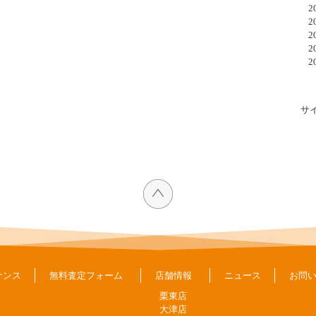
20
20
20
20
20
サ
ナンス
無料査定フォーム
店舗情報
ニュース
お問
栗東店
大津店