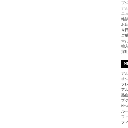
プ
ア
ニ
雑
お
今
ご
☆
輸
採
N
アル
オ
フレ
アル
熱
プジ
Ne
ル
フィ
フィ