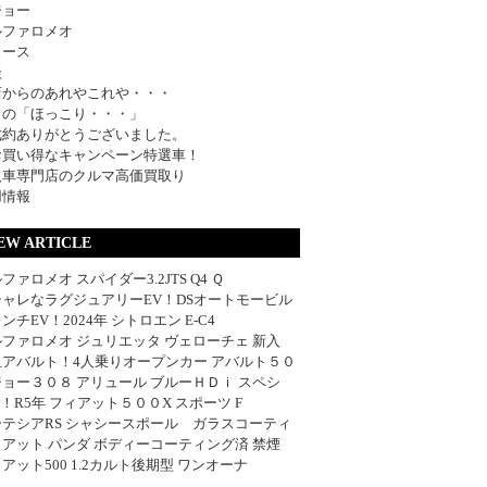
ジョー
ルファロメオ
ュース
談
店からのあれやこれや・・・
日の「ほっこり・・・」
成約ありがとうございました。
お買い得なキャンペーン特選車！
入車専門店のクルマ高価買取り
用情報
EW ARTICLE
ファロメオ スパイダー3.2JTS Q4 Ｑ
シャレなラグジュアリーEV！DSオートモービル
ンチEV！2024年 シトロエン E-C4
ファロメオ ジュリエッタ ヴェローチェ 新入
血アバルト！4人乗りオープンカー アバルト５０
ョー３０８ アリュール ブルーＨＤｉ スペシ
w！R5年 フィアット５００X スポーツ F
ーテシアRS シャシースポール ガラスコーティ
アット パンダ ボディーコーティング済 禁煙
アット500 1.2カルト後期型 ワンオーナ