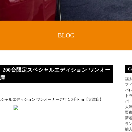
BLOG
 200台限定スペシャルエディション ワンオー
C
入庫
福
フ
バ
ト
スペシャルエディション ワンオーナー走行１0千ｋｍ【大津店】
パ
大
栗
新
ラ
輸