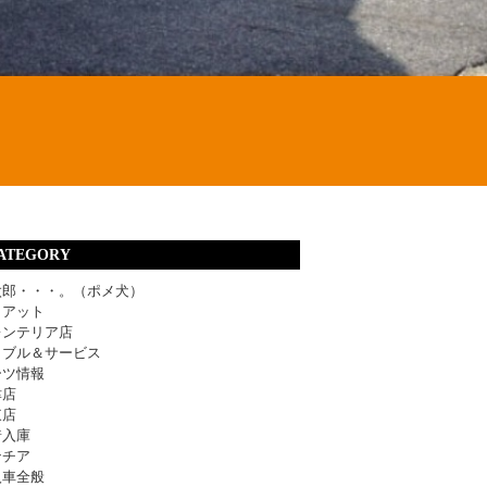
ATEGORY
太郎・・・。（ポメ犬）
ィアット
レンテリア店
ラブル＆サービス
ーツ情報
津店
東店
着入庫
ンチア
入車全般