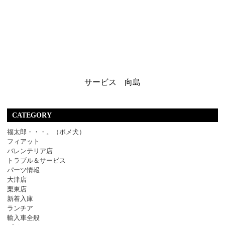
サービス 向島
CATEGORY
福太郎・・・。（ポメ犬）
フィアット
バレンテリア店
トラブル＆サービス
パーツ情報
大津店
栗東店
新着入庫
ランチア
輸入車全般