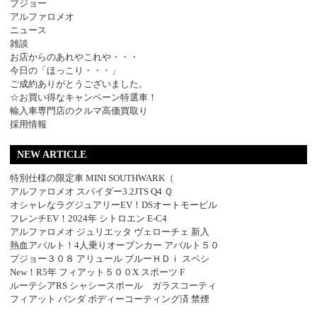
プジョー
アルファロメオ
ニュース
雑談
お店からのあれやこれや・・・
今日の「ほっこり・・・」
ご成約ありがとうございました。
☆お買い得なキャンペーン特選車！
輸入車専門店のクルマ高価買取り
採用情報
NEW ARTICLE
特別仕様の限定車 MINI SOUTHWARK（
アルファロメオ スパイダー3.2JTS Q4 Ｑ
オシャレなラグジュアリーEV！DSオートモービル
フレンチEV！2024年 シトロエン E-C4
アルファロメオ ジュリエッタ ヴェローチェ 新入
熱血アバルト！4人乗りオープンカー アバルト５０
プジョー３０８ アリュール ブルーＨＤｉ スペシ
New！R5年 フィアット５００X スポーツ F
ルーテシアRS シャシースポール ガラスコーティ
フィアット パンダ ボディーコーティング済 禁煙