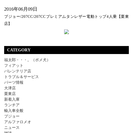
2016年06月09日
プジョー/207CC/207CCプレミアムタンレザー電動トップ4人乗【栗東
店】
CATEGORY
福太郎・・・。（ポメ犬）
フィアット
バレンテリア店
トラブル＆サービス
パーツ情報
大津店
栗東店
新着入庫
ランチア
輸入車全般
プジョー
アルファロメオ
ニュース