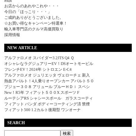
雑談
お店からのあれやこれや・・・
今日の「ほっこり・・・」
ご成約ありがとうございました。
☆お買い得なキャンペーン特選車！
輸入車専門店のクルマ高価買取り
採用情報
NEW ARTICLE
アルファロメオ スパイダー3.2JTS Q4 Ｑ
オシャレなラグジュアリーEV！DSオートモービル
フレンチEV！2024年 シトロエン E-C4
アルファロメオ ジュリエッタ ヴェローチェ 新入
熱血アバルト！4人乗りオープンカー アバルト５０
プジョー３０８ アリュール ブルーＨＤｉ スペシ
New！R5年 フィアット５００X スポーツ F
ルーテシアRS シャシースポール ガラスコーティ
フィアット パンダ ボディーコーティング済 禁煙
フィアット500 1.2カルト後期型 ワンオーナ
SEARCH