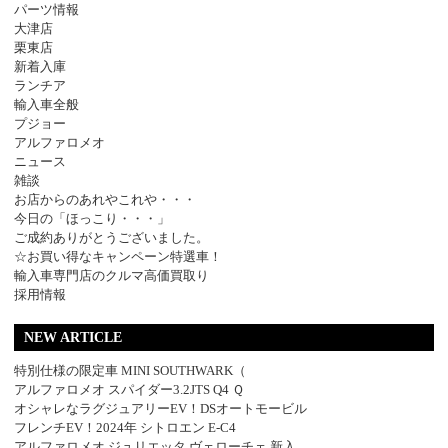
パーツ情報
大津店
栗東店
新着入庫
ランチア
輸入車全般
プジョー
アルファロメオ
ニュース
雑談
お店からのあれやこれや・・・
今日の「ほっこり・・・」
ご成約ありがとうございました。
☆お買い得なキャンペーン特選車！
輸入車専門店のクルマ高価買取り
採用情報
NEW ARTICLE
特別仕様の限定車 MINI SOUTHWARK（
アルファロメオ スパイダー3.2JTS Q4 Ｑ
オシャレなラグジュアリーEV！DSオートモービル
フレンチEV！2024年 シトロエン E-C4
アルファロメオ ジュリエッタ ヴェローチェ 新入