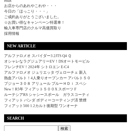
雑談
お店からのあれやこれや・・・
今日の「ほっこり・・・」
ご成約ありがとうございました。
☆お買い得なキャンペーン特選車！
輸入車専門店のクルマ高価買取り
採用情報
NEW ARTICLE
アルファロメオ スパイダー3.2JTS Q4 Ｑ
オシャレなラグジュアリーEV！DSオートモービル
フレンチEV！2024年 シトロエン E-C4
アルファロメオ ジュリエッタ ヴェローチェ 新入
熱血アバルト！4人乗りオープンカー アバルト５０
プジョー３０８ アリュール ブルーＨＤｉ スペシ
New！R5年 フィアット５００X スポーツ F
ルーテシアRS シャシースポール ガラスコーティ
フィアット パンダ ボディーコーティング済 禁煙
フィアット500 1.2カルト後期型 ワンオーナ
SEARCH