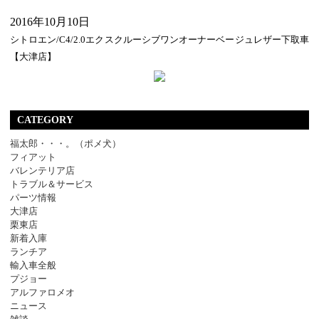
2016年10月10日
シトロエン/C4/2.0エクスクルーシブワンオーナーベージュレザー下取車
【大津店】
CATEGORY
福太郎・・・。（ポメ犬）
フィアット
バレンテリア店
トラブル＆サービス
パーツ情報
大津店
栗東店
新着入庫
ランチア
輸入車全般
プジョー
アルファロメオ
ニュース