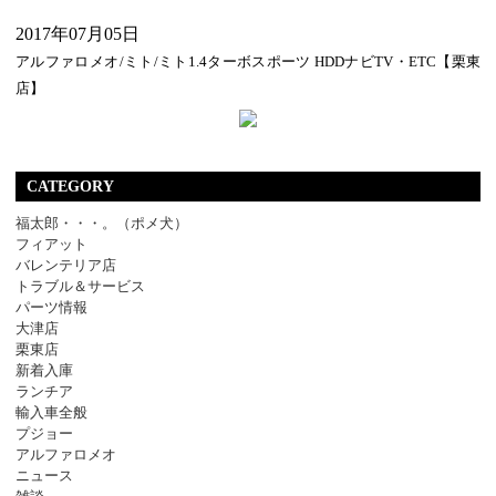
2017年07月05日
アルファロメオ/ミト/ミト1.4ターボスポーツ HDDナビTV・ETC【栗東
店】
CATEGORY
福太郎・・・。（ポメ犬）
フィアット
バレンテリア店
トラブル＆サービス
パーツ情報
大津店
栗東店
新着入庫
ランチア
輸入車全般
プジョー
アルファロメオ
ニュース