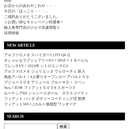
雑談
お店からのあれやこれや・・・
今日の「ほっこり・・・」
ご成約ありがとうございました。
☆お買い得なキャンペーン特選車！
輸入車専門店のクルマ高価買取り
採用情報
NEW ARTICLE
アルファロメオ スパイダー3.2JTS Q4 Ｑ
オシャレなラグジュアリーEV！DSオートモービル
フレンチEV！2024年 シトロエン E-C4
アルファロメオ ジュリエッタ ヴェローチェ 新入
熱血アバルト！4人乗りオープンカー アバルト５０
プジョー３０８ アリュール ブルーＨＤｉ スペシ
New！R5年 フィアット５００X スポーツ F
ルーテシアRS シャシースポール ガラスコーティ
フィアット パンダ ボディーコーティング済 禁煙
フィアット500 1.2カルト後期型 ワンオーナ
SEARCH