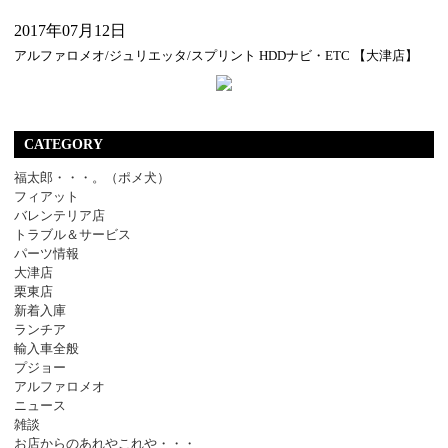
2017年07月12日
アルファロメオ/ジュリエッタ/スプリント HDDナビ・ETC 【大津店】
CATEGORY
福太郎・・・。（ポメ犬）
フィアット
バレンテリア店
トラブル＆サービス
パーツ情報
大津店
栗東店
新着入庫
ランチア
輸入車全般
プジョー
アルファロメオ
ニュース
雑談
お店からのあれやこれや・・・