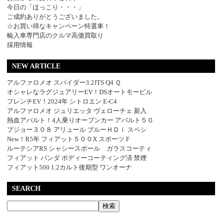
今日の「ほっこり・・・」
ご成約ありがとうございました。
☆お買い得なキャンペーン特選車！
輸入車専門店のクルマ高価買取り
採用情報
NEW ARTICLE
アルファロメオ スパイダー3.2JTS Q4 Ｑ
オシャレなラグジュアリーEV！DSオートモービル
フレンチEV！2024年 シトロエン E-C4
アルファロメオ ジュリエッタ ヴェローチェ 新入
熱血アバルト！4人乗りオープンカー アバルト５０
プジョー３０８ アリュール ブルーＨＤｉ スペシ
New！R5年 フィアット５００X スポーツ F
ルーテシアRS シャシースポール ガラスコーティ
フィアット パンダ ボディーコーティング済 禁煙
フィアット500 1.2カルト後期型 ワンオーナ
SEARCH