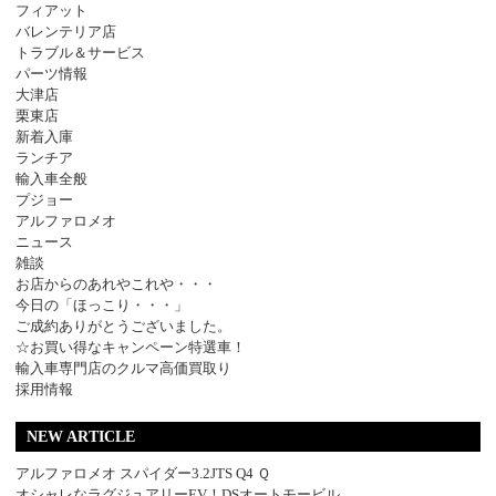
フィアット
バレンテリア店
トラブル＆サービス
パーツ情報
大津店
栗東店
新着入庫
ランチア
輸入車全般
プジョー
アルファロメオ
ニュース
雑談
お店からのあれやこれや・・・
今日の「ほっこり・・・」
ご成約ありがとうございました。
☆お買い得なキャンペーン特選車！
輸入車専門店のクルマ高価買取り
採用情報
NEW ARTICLE
アルファロメオ スパイダー3.2JTS Q4 Ｑ
オシャレなラグジュアリーEV！DSオートモービル