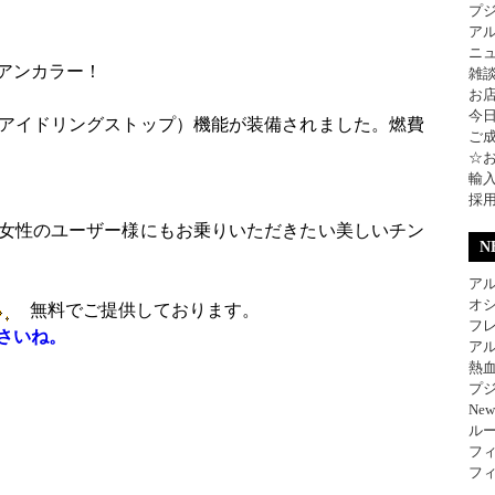
プ
ア
ニ
アンカラー！
雑
お
今
アイドリングストップ）機能が装備されました。燃費
ご
☆
輸
採
女性のユーザー様にもお乗りいただきたい美しいチン
N
アル
オ
無料でご提供しております。
フレ
さいね。
アル
熱
プジ
Ne
ル
フィ
フィ