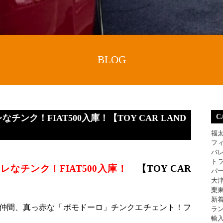
BLOG
ンク！FIAT500入庫！【TOY CAR LAND
C
福
フ
バ
ト
なチンク！FIAT500入庫！
【TOY CAR
パ
大
栗
新
仲間、真っ赤な「ポモドーロ」チンクエチェント！フ
ラ
輸