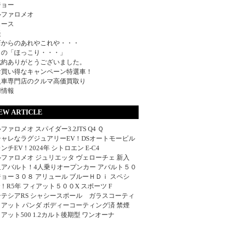
ジョー
ルファロメオ
ュース
談
店からのあれやこれや・・・
日の「ほっこり・・・」
成約ありがとうございました。
お買い得なキャンペーン特選車！
入車専門店のクルマ高価買取り
用情報
EW ARTICLE
ファロメオ スパイダー3.2JTS Q4 Ｑ
シャレなラグジュアリーEV！DSオートモービル
ンチEV！2024年 シトロエン E-C4
ファロメオ ジュリエッタ ヴェローチェ 新入
血アバルト！4人乗りオープンカー アバルト５０
ョー３０８ アリュール ブルーＨＤｉ スペシ
w！R5年 フィアット５００X スポーツ F
ーテシアRS シャシースポール ガラスコーティ
アット パンダ ボディーコーティング済 禁煙
アット500 1.2カルト後期型 ワンオーナ