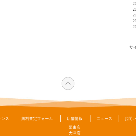
20
20
20
20
20
サ
ナンス
無料査定フォーム
店舗情報
ニュース
お問
栗東店
大津店