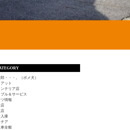
ATEGORY
太郎・・・。（ポメ犬）
ィアット
レンテリア店
ラブル＆サービス
ーツ情報
津店
東店
着入庫
ンチア
入車全般