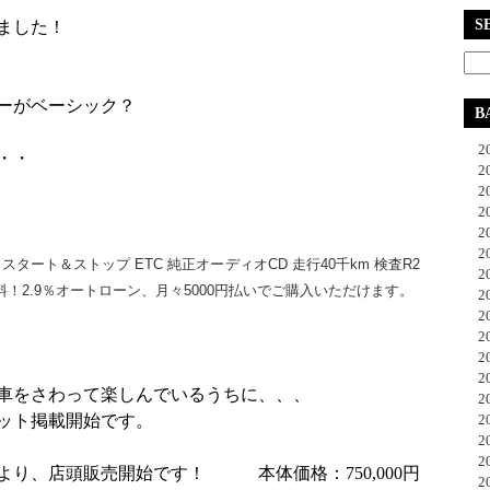
S
ました！
ーがベーシック？
B
20
・・
20
20
20
20
20
ート＆ストップ ETC 純正オーディオCD 走行40千km 検査R2
20
料！2.9％オートローン、月々5000円払いでご購入いただけます。
20
20
20
20
20
車をさわって楽しんでいるうちに、、、
20
ット掲載開始です。
20
20
20
より、店頭販売開始です！ 本体価格：750,000円
20