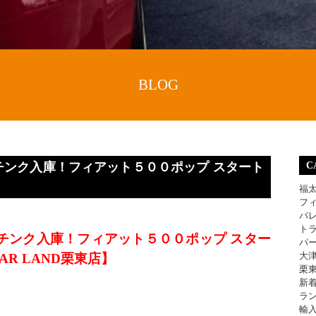
BLOG
チンク入庫！フィアット５００ポップ スタート
C
福
フ
バ
ト
チンク入庫！フィアット５００ポップ スター
パ
大
AR LAND栗東店】
栗
新
ラ
輸