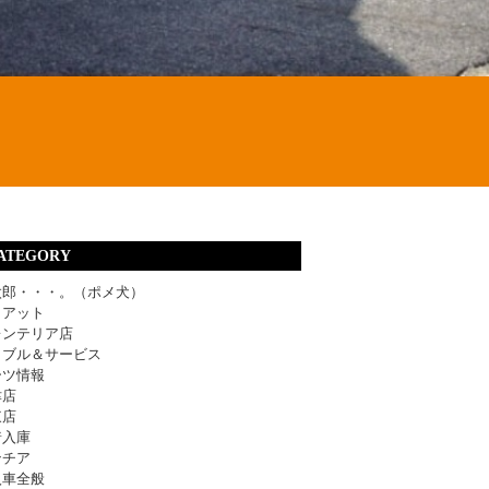
ATEGORY
太郎・・・。（ポメ犬）
ィアット
レンテリア店
ラブル＆サービス
ーツ情報
津店
東店
着入庫
ンチア
入車全般