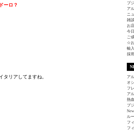
プ
ドーロ？
ア
ニ
雑
お
今
ご
☆
輸
採
N
イタリアしてますね。
アル
オ
フレ
アル
熱
プジ
Ne
ル
フィ
フィ