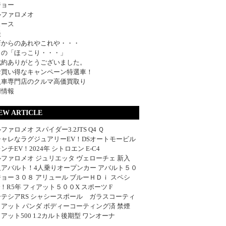
ジョー
ルファロメオ
ュース
談
店からのあれやこれや・・・
日の「ほっこり・・・」
成約ありがとうございました。
お買い得なキャンペーン特選車！
入車専門店のクルマ高価買取り
用情報
EW ARTICLE
ファロメオ スパイダー3.2JTS Q4 Ｑ
シャレなラグジュアリーEV！DSオートモービル
ンチEV！2024年 シトロエン E-C4
ファロメオ ジュリエッタ ヴェローチェ 新入
血アバルト！4人乗りオープンカー アバルト５０
ョー３０８ アリュール ブルーＨＤｉ スペシ
w！R5年 フィアット５００X スポーツ F
ーテシアRS シャシースポール ガラスコーティ
アット パンダ ボディーコーティング済 禁煙
アット500 1.2カルト後期型 ワンオーナ