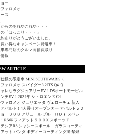
ジョー
ルファロメオ
ュース
談
店からのあれやこれや・・・
日の「ほっこり・・・」
成約ありがとうございました。
お買い得なキャンペーン特選車！
入車専門店のクルマ高価買取り
用情報
EW ARTICLE
仕様の限定車 MINI SOUTHWARK（
ファロメオ スパイダー3.2JTS Q4 Ｑ
シャレなラグジュアリーEV！DSオートモービル
ンチEV！2024年 シトロエン E-C4
ファロメオ ジュリエッタ ヴェローチェ 新入
血アバルト！4人乗りオープンカー アバルト５０
ョー３０８ アリュール ブルーＨＤｉ スペシ
w！R5年 フィアット５００X スポーツ F
ーテシアRS シャシースポール ガラスコーティ
アット パンダ ボディーコーティング済 禁煙