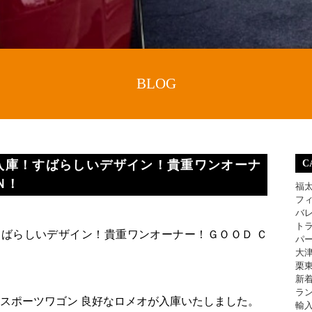
BLOG
t-wagon 新入庫！すばらしいデザイン！貴重ワンオーナ
C
Ｎ！
福
フ
バ
ト
gon 新入庫！すばらしいデザイン！貴重ワンオーナー！ＧＯＯＤ Ｃ
パ
大
栗
新
ラ
 スポーツワゴン 良好なロメオが入庫いたしました。
輸