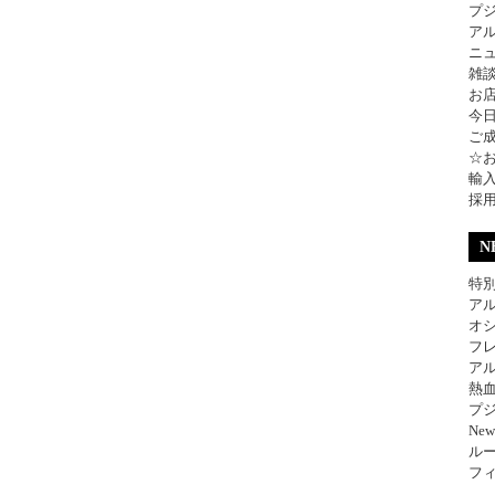
プ
ア
ニ
雑
お
今
ご
☆
輸
採
N
特別
アル
オ
フレ
アル
熱
プジ
Ne
ル
フィ