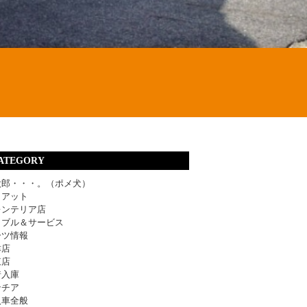
ATEGORY
太郎・・・。（ポメ犬）
ィアット
レンテリア店
ラブル＆サービス
ーツ情報
津店
東店
着入庫
ンチア
入車全般