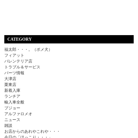
CATEGORY
福太郎・・・。（ポメ犬）
フィアット
バレンテリア店
トラブル＆サービス
パーツ情報
大津店
栗東店
新着入庫
ランチア
輸入車全般
プジョー
アルファロメオ
ニュース
雑談
お店からのあれやこれや・・・
今日の「ほっこり・・・」