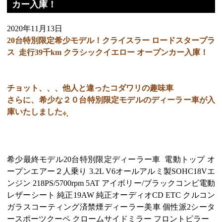
カー入庫！
2020年11月13日
20台特別限定希少モデル！クライスラー ロードスタープラ
ス 走行39千km クラシックイエロー オープンカー入庫！
チョット、、、他人と違ったコダワリの趣味車
さらに、希少な２０台特別限定モデルのディーラー車が入
庫いたしました
希少最終モデル20台特別限定ディーラー車 電動トップ オ
ープンエアー２人乗り 3.2L V6オールアルミ製SOHC18Vエ
ンジン 218PS/5700rpm 5AT アイボリー/ブラックコンビ電動
レザーシート 純正19AW 純正オーディオCD ETC クルコン
ガラスコーティング済禁煙ディーラー美車 個性派2シータ
ースポーツクーペ クロームサイドミラー フロントピラー