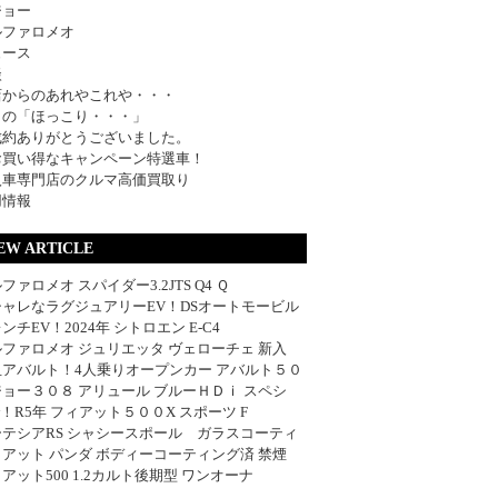
ジョー
ルファロメオ
ュース
談
店からのあれやこれや・・・
日の「ほっこり・・・」
成約ありがとうございました。
お買い得なキャンペーン特選車！
入車専門店のクルマ高価買取り
用情報
EW ARTICLE
ファロメオ スパイダー3.2JTS Q4 Ｑ
シャレなラグジュアリーEV！DSオートモービル
ンチEV！2024年 シトロエン E-C4
ファロメオ ジュリエッタ ヴェローチェ 新入
血アバルト！4人乗りオープンカー アバルト５０
ョー３０８ アリュール ブルーＨＤｉ スペシ
w！R5年 フィアット５００X スポーツ F
ーテシアRS シャシースポール ガラスコーティ
アット パンダ ボディーコーティング済 禁煙
アット500 1.2カルト後期型 ワンオーナ