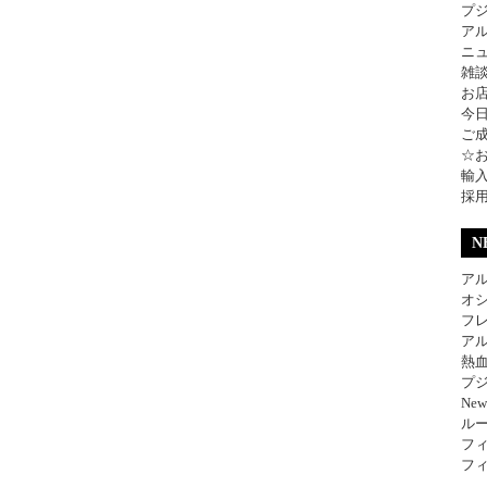
プ
ア
ニ
雑
お
今
ご
☆
輸
採
N
アル
オ
フレ
アル
熱
プジ
Ne
ル
フィ
フィ