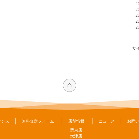
20
20
20
20
20
サ
ナンス
無料査定フォーム
店舗情報
ニュース
お問
栗東店
大津店