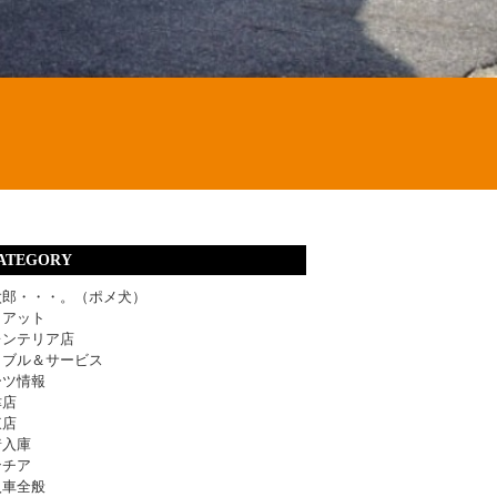
ATEGORY
太郎・・・。（ポメ犬）
ィアット
レンテリア店
ラブル＆サービス
ーツ情報
津店
東店
着入庫
ンチア
入車全般