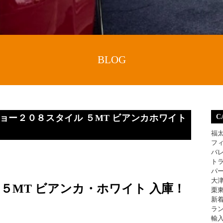
BLOG
 プジョー２０８スタイル ５MT ビアンカホワイト
C
福
フ
バ
ト
パ
大
５MT ビアンカ・ホワイト 入庫！
栗
新
ラ
輸