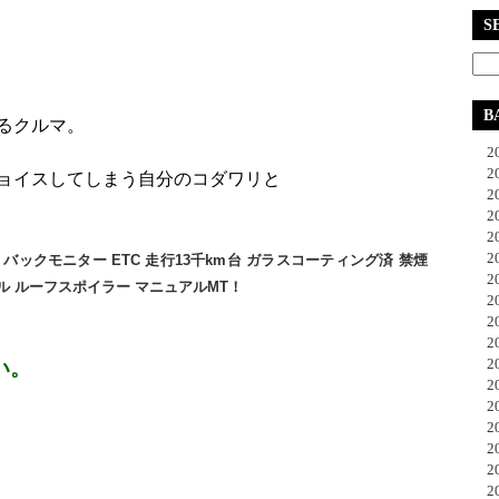
S
B
るクルマ。
20
20
ョイスしてしまう自分のコダワリと
20
20
20
20
 バックモニター ETC 走行13千km台 ガラスコーティング済 禁煙
20
ル ルーフスポイラー マニュアルMT！
20
20
20
20
い。
20
20
20
20
20
20