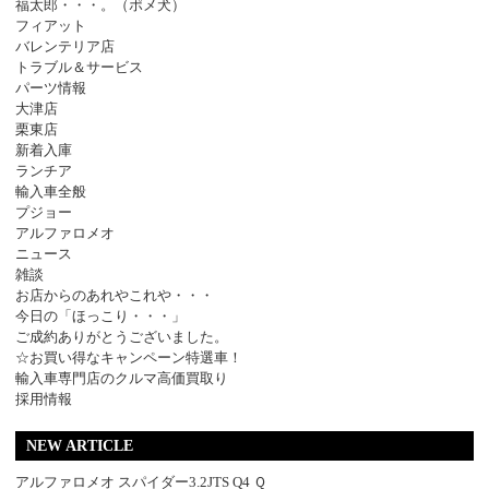
福太郎・・・。（ポメ犬）
フィアット
バレンテリア店
トラブル＆サービス
パーツ情報
大津店
栗東店
新着入庫
ランチア
輸入車全般
プジョー
アルファロメオ
ニュース
雑談
お店からのあれやこれや・・・
今日の「ほっこり・・・」
ご成約ありがとうございました。
☆お買い得なキャンペーン特選車！
輸入車専門店のクルマ高価買取り
採用情報
NEW ARTICLE
アルファロメオ スパイダー3.2JTS Q4 Ｑ