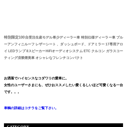
特別限定100台
受注生産モデル希少ディーラー車 特別仕様ディーラー車 ブル
ーアンフィニルーフ レザーシート 、ダッシュボード、ドアミラー 17専用アロ
イ LEDランプ 8スピーカーHiFiオーディオシステム ETC クルコン ガラスコー
ティング済禁煙美車 オシャレなフレンチコンパクト
お洒落でハイセンスなコダワリの愛車に。
女性のユーザーさまにも、ぜひおススメしたい愛くるしいほど可愛くなる一台
です。。。
車輌の詳細はコチラをご覧下さい。