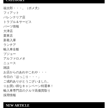
CATEGORY
福太郎・・・。（ポメ犬）
フィアット
バレンテリア店
トラブル＆サービス
パーツ情報
大津店
栗東店
新着入庫
ランチア
輸入車全般
プジョー
アルファロメオ
ニュース
雑談
お店からのあれやこれや・・・
今日の「ほっこり・・・」
ご成約ありがとうございました。
☆お買い得なキャンペーン特選車！
輸入車専門店のクルマ高価買取り
採用情報
NEW ARTICLE