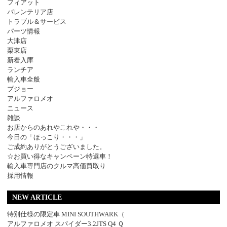
フィアット
バレンテリア店
トラブル＆サービス
パーツ情報
大津店
栗東店
新着入庫
ランチア
輸入車全般
プジョー
アルファロメオ
ニュース
雑談
お店からのあれやこれや・・・
今日の「ほっこり・・・」
ご成約ありがとうございました。
☆お買い得なキャンペーン特選車！
輸入車専門店のクルマ高価買取り
採用情報
NEW ARTICLE
特別仕様の限定車 MINI SOUTHWARK（
アルファロメオ スパイダー3.2JTS Q4 Ｑ