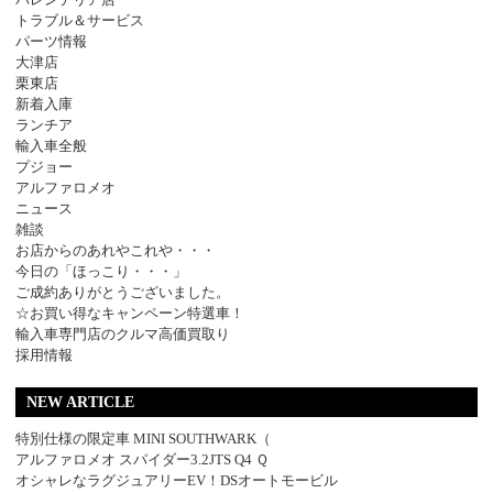
トラブル＆サービス
パーツ情報
大津店
栗東店
新着入庫
ランチア
輸入車全般
プジョー
アルファロメオ
ニュース
雑談
お店からのあれやこれや・・・
今日の「ほっこり・・・」
ご成約ありがとうございました。
☆お買い得なキャンペーン特選車！
輸入車専門店のクルマ高価買取り
採用情報
NEW ARTICLE
特別仕様の限定車 MINI SOUTHWARK（
アルファロメオ スパイダー3.2JTS Q4 Ｑ
オシャレなラグジュアリーEV！DSオートモービル