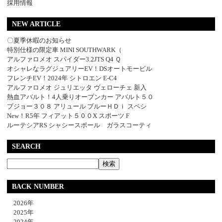
採用情報
NEW ARTICLE
〇夏季休暇のお知らせ
特別仕様の限定車 MINI SOUTHWARK（
アルファロメオ スパイダー3.2JTS Q4 Ｑ
オシャレなラグジュアリーEV！DSオートモービル
フレンチEV！2024年 シトロエン E-C4
アルファロメオ ジュリエッタ ヴェローチェ 新入
熱血アバルト！4人乗りオープンカー アバルト５０
プジョー３０８ アリュール ブルーＨＤｉ スペシ
New！R5年 フィアット５００X スポーツ F
ルーテシアRS シャシースポール ガラスコーティ
SEARCH
BACK NUMBER
2026年
2025年
2024年