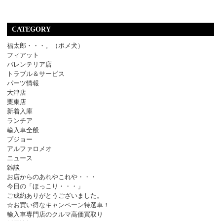
CATEGORY
福太郎・・・。（ポメ犬）
フィアット
バレンテリア店
トラブル＆サービス
パーツ情報
大津店
栗東店
新着入庫
ランチア
輸入車全般
プジョー
アルファロメオ
ニュース
雑談
お店からのあれやこれや・・・
今日の「ほっこり・・・」
ご成約ありがとうございました。
☆お買い得なキャンペーン特選車！
輸入車専門店のクルマ高価買取り