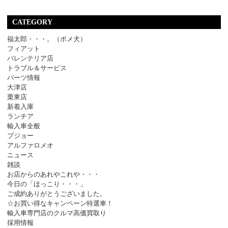
CATEGORY
福太郎・・・。（ポメ犬）
フィアット
バレンテリア店
トラブル＆サービス
パーツ情報
大津店
栗東店
新着入庫
ランチア
輸入車全般
プジョー
アルファロメオ
ニュース
雑談
お店からのあれやこれや・・・
今日の「ほっこり・・・」
ご成約ありがとうございました。
☆お買い得なキャンペーン特選車！
輸入車専門店のクルマ高価買取り
採用情報