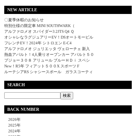
NEW ARTICLE
〇夏季休暇のお知らせ
特別仕様の限定車 MINI SOUTHWARK（
アルファロメオ スパイダー3.2JTS Q4 Ｑ
オシャレなラグジュアリーEV！DSオートモービル
フレンチEV！2024年 シトロエン E-C4
アルファロメオ ジュリエッタ ヴェローチェ 新入
熱血アバルト！4人乗りオープンカー アバルト５０
プジョー３０８ アリュール ブルーＨＤｉ スペシ
New！R5年 フィアット５００X スポーツ F
ルーテシアRS シャシースポール ガラスコーティ
SEARCH
BACK NUMBER
2026年
2025年
2024年