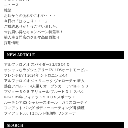
ニュース
雑談
お店からのあれやこれや・・・
今日の「ほっこり・・・」
ご成約ありがとうございました。
☆お買い得なキャンペーン特選車！
輸入車専門店のクルマ高価買取り
採用情報
NEW ARTICLE
アルファロメオ スパイダー3.2JTS Q4 Ｑ
オシャレなラグジュアリーEV！DSオートモービル
フレンチEV！2024年 シトロエン E-C4
アルファロメオ ジュリエッタ ヴェローチェ 新入
熱血アバルト！4人乗りオープンカー アバルト５０
プジョー３０８ アリュール ブルーＨＤｉ スペシ
New！R5年 フィアット５００X スポーツ F
ルーテシアRS シャシースポール ガラスコーティ
フィアット パンダ ボディーコーティング済 禁煙
フィアット500 1.2カルト後期型 ワンオーナ
SEARCH