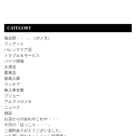
CATEGORY
福太郎・・・。（ポメ犬）
フィアット
バレンテリア店
トラブル＆サービス
パーツ情報
大津店
栗東店
新着入庫
ランチア
輸入車全般
プジョー
アルファロメオ
ニュース
雑談
お店からのあれやこれや・・・
今日の「ほっこり・・・」
ご成約ありがとうございました。