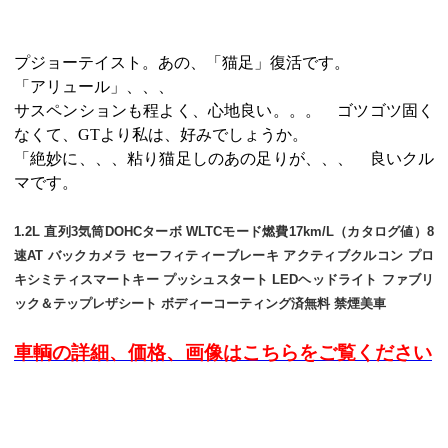
プジョーテイスト。あの、「猫足」復活です。
「アリュール」、、、
サスペンションも程よく、心地良い。。。 ゴツゴツ固く
なくて、GTより私は、好みでしょうか。
「絶妙に、、、粘り猫足しのあの足りが、、、 良いクル
マです。
1.2L 直列3気筒DOHCターボ WLTCモード燃費17km/L（カタログ値）8
速AT バックカメラ セーフィティーブレーキ アクティブクルコン プロ
キシミティスマートキー プッシュスタート LEDヘッドライト ファブリ
ック＆テップレザシート ボディーコーティング済無料 禁煙美車
車輌の詳細、価格、画像はこちらをご覧ください