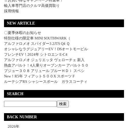
☆お買い得なキャンペーン特選車！
輸入車専門店のクルマ高価買取り
採用情報
NEW ARTICLE
〇夏季休暇のお知らせ
特別仕様の限定車 MINI SOUTHWARK（
アルファロメオ スパイダー3.2JTS Q4 Ｑ
オシャレなラグジュアリーEV！DSオートモービル
フレンチEV！2024年 シトロエン E-C4
アルファロメオ ジュリエッタ ヴェローチェ 新入
熱血アバルト！4人乗りオープンカー アバルト５０
プジョー３０８ アリュール ブルーＨＤｉ スペシ
New！R5年 フィアット５００X スポーツ F
ルーテシアRS シャシースポール ガラスコーティ
SEARCH
BACK NUMBER
2026年