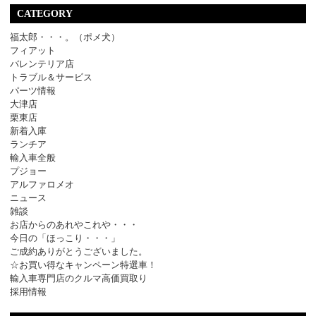
CATEGORY
福太郎・・・。（ポメ犬）
フィアット
バレンテリア店
トラブル＆サービス
パーツ情報
大津店
栗東店
新着入庫
ランチア
輸入車全般
プジョー
アルファロメオ
ニュース
雑談
お店からのあれやこれや・・・
今日の「ほっこり・・・」
ご成約ありがとうございました。
☆お買い得なキャンペーン特選車！
輸入車専門店のクルマ高価買取り
採用情報