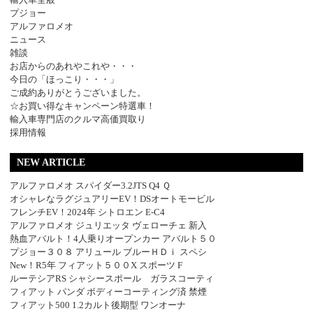
プジョー
アルファロメオ
ニュース
雑談
お店からのあれやこれや・・・
今日の「ほっこり・・・」
ご成約ありがとうございました。
☆お買い得なキャンペーン特選車！
輸入車専門店のクルマ高価買取り
採用情報
NEW ARTICLE
アルファロメオ スパイダー3.2JTS Q4 Ｑ
オシャレなラグジュアリーEV！DSオートモービル
フレンチEV！2024年 シトロエン E-C4
アルファロメオ ジュリエッタ ヴェローチェ 新入
熱血アバルト！4人乗りオープンカー アバルト５０
プジョー３０８ アリュール ブルーＨＤｉ スペシ
New！R5年 フィアット５００X スポーツ F
ルーテシアRS シャシースポール ガラスコーティ
フィアット パンダ ボディーコーティング済 禁煙
フィアット500 1.2カルト後期型 ワンオーナ