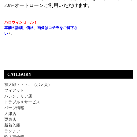
2.9%オートローンご利用いただけます。
ハロウィンセール！
車輌の詳細、価格、画像はコチラをご覧下さ
い
CATEGORY
福太郎・・・。（ポメ犬）
フィアット
バレンテリア店
トラブル＆サービス
パーツ情報
大津店
栗東店
新着入庫
ランチア
輸入車全般