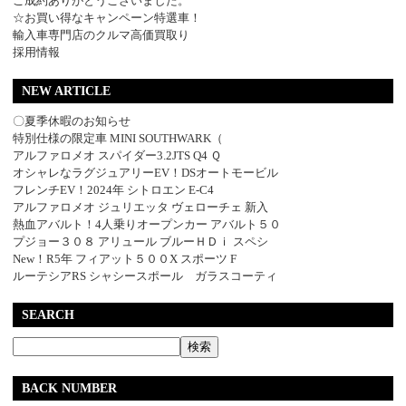
ご成約ありがとうございました。
☆お買い得なキャンペーン特選車！
輸入車専門店のクルマ高価買取り
採用情報
NEW ARTICLE
〇夏季休暇のお知らせ
特別仕様の限定車 MINI SOUTHWARK（
アルファロメオ スパイダー3.2JTS Q4 Ｑ
オシャレなラグジュアリーEV！DSオートモービル
フレンチEV！2024年 シトロエン E-C4
アルファロメオ ジュリエッタ ヴェローチェ 新入
熱血アバルト！4人乗りオープンカー アバルト５０
プジョー３０８ アリュール ブルーＨＤｉ スペシ
New！R5年 フィアット５００X スポーツ F
ルーテシアRS シャシースポール ガラスコーティ
SEARCH
BACK NUMBER