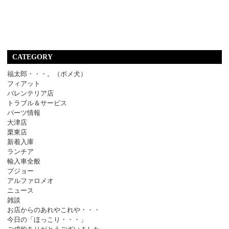
CATEGORY
福太郎・・・。（ポメ犬）
フィアット
バレンテリア店
トラブル＆サービス
パーツ情報
大津店
栗東店
新着入庫
ランチア
輸入車全般
プジョー
アルファロメオ
ニュース
雑談
お店からのあれやこれや・・・
今日の「ほっこり・・・」