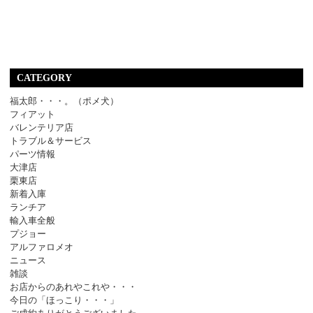
CATEGORY
福太郎・・・。（ポメ犬）
フィアット
バレンテリア店
トラブル＆サービス
パーツ情報
大津店
栗東店
新着入庫
ランチア
輸入車全般
プジョー
アルファロメオ
ニュース
雑談
お店からのあれやこれや・・・
今日の「ほっこり・・・」