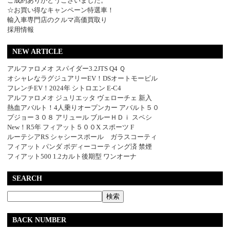
ご成約ありがとうございました。
☆お買い得なキャンペーン特選車！
輸入車専門店のクルマ高価買取り
採用情報
NEW ARTICLE
アルファロメオ スパイダー3.2JTS Q4 Ｑ
オシャレなラグジュアリーEV！DSオートモービル
フレンチEV！2024年 シトロエン E-C4
アルファロメオ ジュリエッタ ヴェローチェ 新入
熱血アバルト！4人乗りオープンカー アバルト５０
プジョー３０８ アリュール ブルーＨＤｉ スペシ
New！R5年 フィアット５００X スポーツ F
ルーテシアRS シャシースポール ガラスコーティ
フィアット パンダ ボディーコーティング済 禁煙
フィアット500 1.2カルト後期型 ワンオーナ
SEARCH
BACK NUMBER