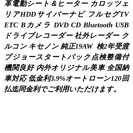
革電動シート＆ヒーター カロッツェ
リアHDDサイバーナビ フルセグTV
ETC Bカメラ DVD CD Bluetooth USB
ドライブレコーダー 社外レーダー ク
ルコン キセノン 純正19AW 検2年受渡
プジョースタートパック点検整備付
機関良好 内外オリジナル美車 全国納
車対応 低金利3.9%オートローン120回
払迄同金利でご利用いただけます。