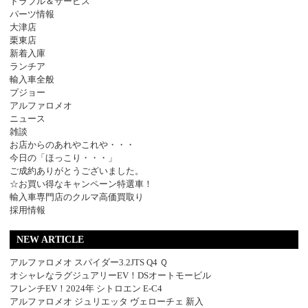
トラブル＆サービス
パーツ情報
大津店
栗東店
新着入庫
ランチア
輸入車全般
プジョー
アルファロメオ
ニュース
雑談
お店からのあれやこれや・・・
今日の「ほっこり・・・」
ご成約ありがとうございました。
☆お買い得なキャンペーン特選車！
輸入車専門店のクルマ高価買取り
採用情報
NEW ARTICLE
アルファロメオ スパイダー3.2JTS Q4 Ｑ
オシャレなラグジュアリーEV！DSオートモービル
フレンチEV！2024年 シトロエン E-C4
アルファロメオ ジュリエッタ ヴェローチェ 新入